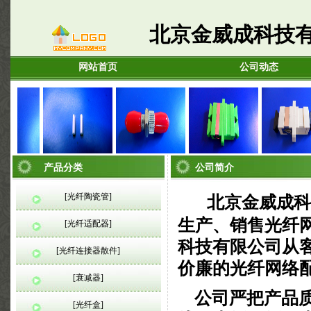
北京金威成科技
网站首页
公司动态
、ST
LC 套管
ST 适配器
SC 双工适配器
SC 多模适配器
产品分类
公司简介
[光纤陶瓷管]
北京金威成科
生产、销售光纤
[光纤适配器]
科技有限公司从
[光纤连接器散件]
、ST
LC 套管
ST 适配器
SC 双工适配器
SC 多模适配器
价廉的光纤网络
[衰减器]
公司严把产品质
[光纤盒]